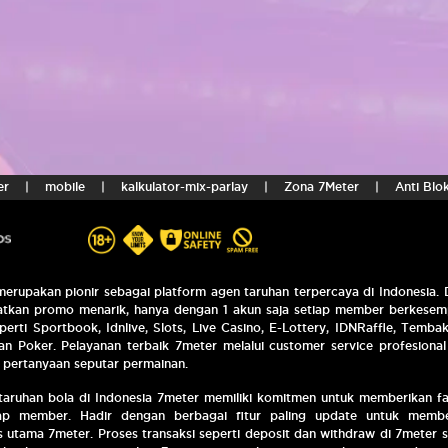
er
|
mobile
|
kalkulator-mix-parlay
|
Zona 7Meter
|
Anti Blok
erupakan pionir sebagai platform agen taruhan terpercaya di Indonesia. 
tkan promo menarik, hanya dengan 1 akun saja setiap member berkesem
ti Sportbook, Idnlive, Slots, Live Casino, E-Lottery, IDNRaffle, Tembak
an Poker. Pelayanan terbaik 7meter melalui customer service profesional
 pertanyaan seputar permainan.
aruhan bola di Indonesia 7meter memiliki komitmen untuk memberikan fas
iap member. Hadir dengan berbagai fitur paling update untuk membe
 utama 7meter. Proses transaksi seperti deposit dan withdraw di 7meter 