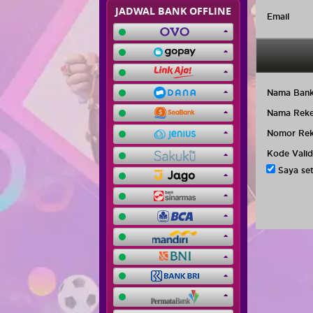
JADWAL BANK OFFLINE
Email
Nama Ban
Nama Reke
Nomor Rek
Kode Valid
Saya se