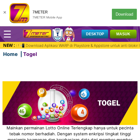
×
7METER
Download
7METER Mobile App
☰
DESKTOP
MASUK
NEW :
G ! 📲 Download Aplikasi WARP di Playstore & Appstore untuk anti blokir li
Home
Togel
Mainkan permainan Lotto Online Terlengkap hanya untuk pecinta
tebak nomor berhadiah. Dengan system enkripsi tingkat tinggi
menjamin keamanan dan kerahasiaan data dari member-member