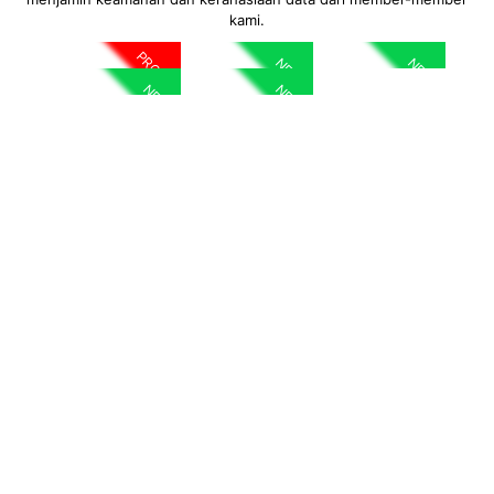
kami.
PROMO
NEW
NEW
NEW
NEW