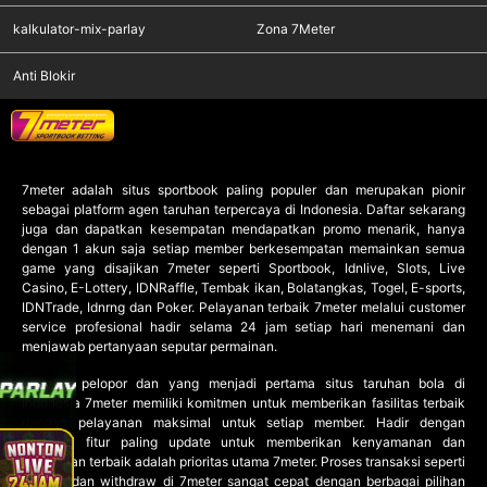
kalkulator-mix-parlay
Zona 7Meter
Anti Blokir
7meter
adalah situs sportbook paling populer dan merupakan pionir
sebagai platform agen taruhan terpercaya di Indonesia. Daftar sekarang
juga dan dapatkan kesempatan mendapatkan promo menarik, hanya
dengan 1 akun saja setiap member berkesempatan memainkan semua
game yang disajikan 7meter seperti Sportbook, Idnlive, Slots, Live
Casino, E-Lottery, IDNRaffle, Tembak ikan, Bolatangkas, Togel, E-sports,
IDNTrade, Idnrng dan Poker. Pelayanan terbaik 7meter melalui customer
service profesional hadir selama 24 jam setiap hari menemani dan
menjawab pertanyaan seputar permainan.
Sebagai pelopor dan yang menjadi pertama situs taruhan bola di
Indonesia 7meter memiliki komitmen untuk memberikan fasilitas terbaik
dengan pelayanan maksimal untuk setiap member. Hadir dengan
berbagai fitur paling update untuk memberikan kenyamanan dan
keamanan terbaik adalah prioritas utama 7meter. Proses transaksi seperti
deposit dan withdraw di 7meter sangat cepat dengan berbagai pilihan