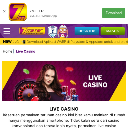
×
7METER
Download
7METER Mobile App
☰
DESKTOP
MASUK
NEW :
ANG ! 📲 Download Aplikasi WARP di Playstore & Appstore untuk anti blokir 
Home
Live Casino
LIVE CASINO
Keseruan permainan taruhan casino kini bisa kamu mainkan di rumah
hanya menggunakan smartphone. Tidak kalah seru dari casino
konvensional dan terasa lebih nyata, permainan live casino