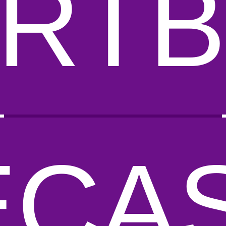
RT
ECA