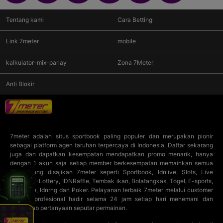
Tentang kami
Cara Betting
Link 7meter
mobile
kalkulator-mix-parlay
Zona 7Meter
Anti Blokir
7meter
adalah situs sportbook paling populer dan merupakan pionir
sebagai platform agen taruhan terpercaya di Indonesia. Daftar sekarang
juga dan dapatkan kesempatan mendapatkan promo menarik, hanya
dengan 1 akun saja setiap member berkesempatan memainkan semua
game yang disajikan 7meter seperti Sportbook, Idnlive, Slots, Live
Casino, E-Lottery, IDNRaffle, Tembak ikan, Bolatangkas, Togel, E-sports,
IDNTrade, Idnrng dan Poker. Pelayanan terbaik 7meter melalui customer
service profesional hadir selama 24 jam setiap hari menemani dan
menjawab pertanyaan seputar permainan.