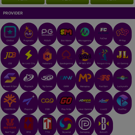
PROVIDER
FaChai
IDNSlot
Pragmatic
PGSoft
Slot Mania
Microgaming
PP Pop
JDB
Habanero
Spadegaming
PP 98% RTP
Penguin King
Jili Gaming
No Limit City
Stream N Spin
Playtech
5g Games
GMW
Manaplay
FastSpin
Luckysafe
YGGDRASIL
Playstar
CQ9
Play N Go
Joker Gaming
Live22
ClotPlay
Red Tiger
RTG
TTG
Skywind
Gameplay
Betsoft