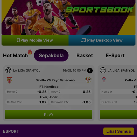
Play Mobile View
Play Desktop View
Hot Match
Sepakbola
Basket
E-Sport
LA LIGA SPANYOL
16/08, 10:00 PM
LA LIGA SPANYOL
Sevilla
VS
Rayo Vallecano
Celta V
FT.Handicap
F
-0.25
0.25
-0
Home 0
Away 0
Home 0
Over/Under
O
1.07
-1.05
1
Di Atas 2.50
Di Bawah 2.50
Di Atas 2.50
PLAY
ESPORT
Lihat Semua