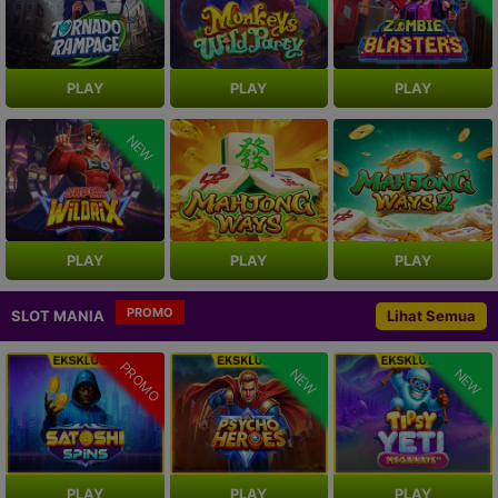
PLAY
PLAY
PLAY
NEW
PLAY
PLAY
PLAY
PROMO
SLOT MANIA
Lihat Semua
PROMO
NEW
NEW
PLAY
PLAY
PLAY