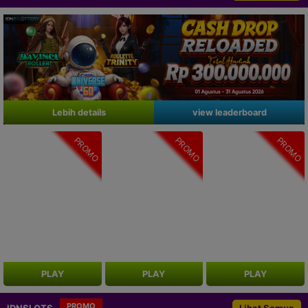
Lebih details
view leaderboard
PROMO
PROMO
PROMO
PLAY
PLAY
PLAY
PROMO
IDNSLOTS
Lihat Semua